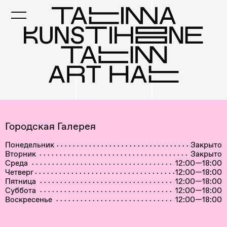
Skip
to
main
content
Городская Галерея
Понедельник
Закрыто
Вторник
Закрыто
Среда
12:00—18:00
Четверг
12:00—18:00
Пятница
12:00—18:00
Суббота
12:00—18:00
Воскресенье
12:00—18:00