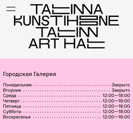
Skip
to
main
content
Городская Галерея
Понедельник
Закрыто
Вторник
Закрыто
Среда
12:00—18:00
Четверг
12:00—18:00
Пятница
12:00—18:00
Суббота
12:00—18:00
Воскресенье
12:00—18:00