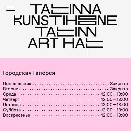
Skip
to
main
content
Городская Галерея
Понедельник
Закрыто
Вторник
Закрыто
Среда
12:00—18:00
Четверг
12:00—18:00
Пятница
12:00—18:00
Суббота
12:00—18:00
Воскресенье
12:00—18:00