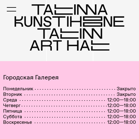
Skip
to
main
content
Городская Галерея
Понедельник
Закрыто
Вторник
Закрыто
Среда
12:00—18:00
Четверг
12:00—18:00
Пятница
12:00—18:00
Суббота
12:00—18:00
Воскресенье
12:00—18:00