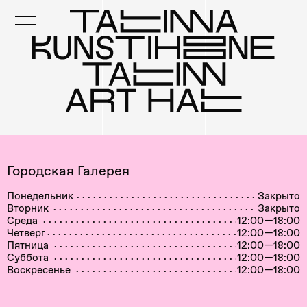
Skip
to
main
content
Городская Галерея
Понедельник
Закрыто
Вторник
Закрыто
Среда
12:00—18:00
Четверг
12:00—18:00
Пятница
12:00—18:00
Суббота
12:00—18:00
Воскресенье
12:00—18:00