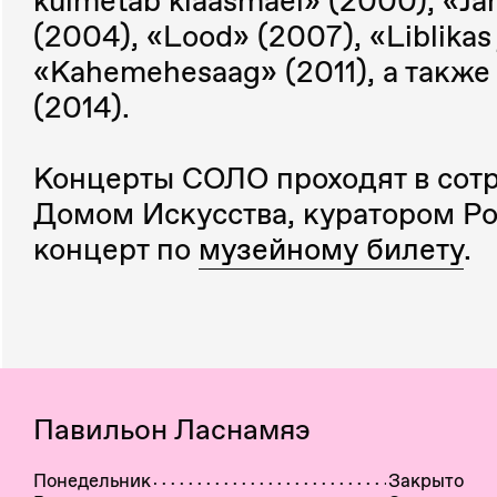
külmetab klaasmäel» (2000), «Ja
(2004), «Lood» (2007), «Liblikas
«Kahemehesaag» (2011), а также «
(2014).
Концерты СОЛО проходят в сот
Домом Искусства, куратором Р
концерт по
музейному билету
.
Павильон Ласнамяэ
Понедельник
Закрыто