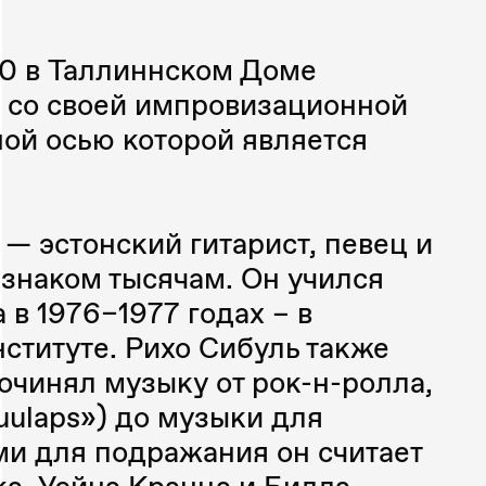
:00 в Таллиннском Доме
ь со своей импровизационной
ой осью которой является
 — эстонский гитарист, певец и
 знаком тысячам. Он учился
 в 1976–1977 годах – в
ституте. Рихо Сибуль также
очинял музыку от рок-н-ролла,
uulaps») до музыки для
и для подражания он считает