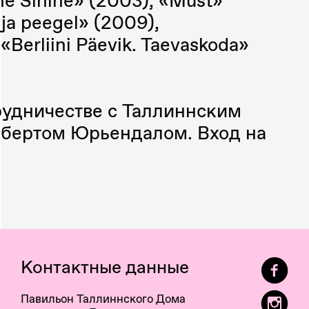
he Sinine» (2003), «Must»
 ja peegel» (2009),
Berliini Päevik. Taevaskoda»
рудничестве с Таллиннским
обертом Юрьендалом. Вход на
Контактные данные
Павильон Таллиннского Дома