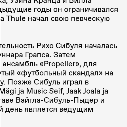
, Уэйна Кранца и Билла
едыдущие годы он ограничивался
ma Thule начал свою певческую
ельность Рихо Сибуля началась
уннара Грапса. Затем
ансамбль «Propeller», для
утый «футбольный скандал» на
у. Позже Сибуль играл в
ägi ja Music Seif, Jaak Joala ja
составе Вайгла-Сибуль-Пыдер и
сей день является ведущим