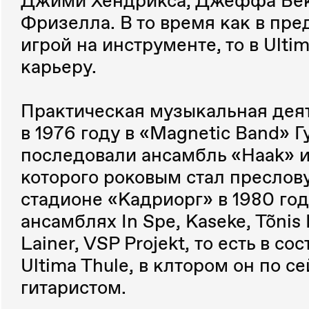
Джими Хендрикса, Джеффа Бека
Фризелла. В то время как в пр
игрой на инструменте, то в Ulti
карьеру.
Практическая музыкальная деят
в 1976 году в «Magnetic Band» Г
последовали ансамбль «Haak» и 
которого роковым стал преслов
стадионе «Кадриорг» в 1980 год
ансамблях In Spe, Kaseke, Tõnis M
Lainer, VSP Projekt, то есть в 
Ultima Thule, в клтором он по 
гитаристом.