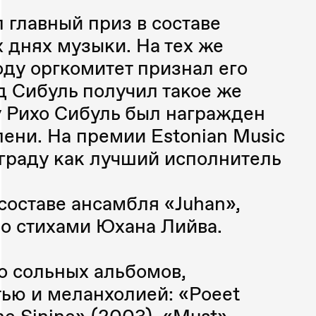
л главный приз в составе
 днях музыки. На тех же
оду оргкомитет признал его
д Сибуль получил такое же
у Рихо Сибуль был награжден
ени. На премии Estonian Music
аграду как лучший исполнитель
 составе ансамбля «Juhan»,
но стихами Юхана Лийва.
о сольных альбомов,
ью и меланхолией: «Poeet