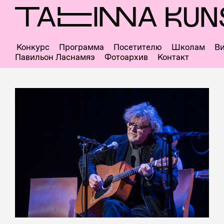
Skip
to
main
content
Конкурс
Программа
Посетителю
Школам
Ви
Как
Павильон Ласнамяэ
Фотоархив
Контакт
добраться?
Что
внутри?