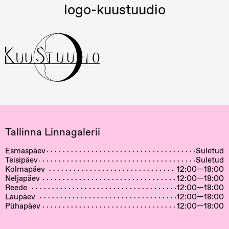
logo-kuustuudio
Tallinna Linnagalerii
Esmaspäev
Suletud
Teisipäev
Suletud
Kolmapäev
12:00—18:00
Neljapäev
12:00—18:00
Reede
12:00—18:00
Laupäev
12:00—18:00
Pühapäev
12:00—18:00