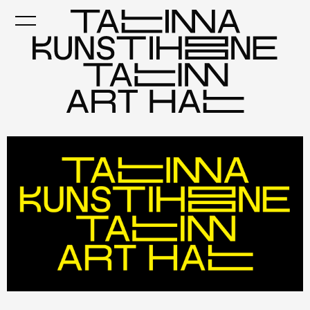
Skip
to
main
content