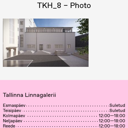
TKH_8 – Photo
Tallinna Linnagalerii
Esmaspäev
Suletud
Teisipäev
Suletud
Kolmapäev
12:00—18:00
Neljapäev
12:00—18:00
Reede
12:00—18:00