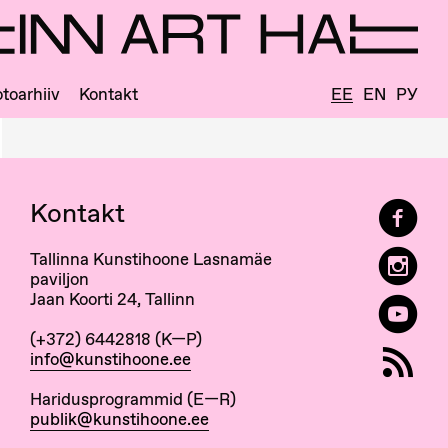
toarhiiv
Kontakt
EE
EN
РУ
Kontakt
Tallinna Kunstihoone Lasnamäe
paviljon
Jaan Koorti 24, Tallinn
(+372) 6442818 (K—P)
info@kunstihoone.ee
Haridusprogrammid (E—R)
publik@kunstihoone.ee