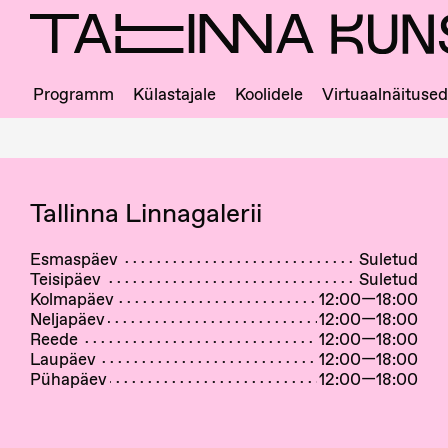
Skip
to
main
content
Programm
Külastajale
Koolidele
Virtuaalnäitused
Ligipääs
ja
majajuht
Tallinna Linnagalerii
Esmaspäev
Suletud
Teisipäev
Suletud
Kolmapäev
12:00—18:00
Neljapäev
12:00—18:00
Reede
12:00—18:00
Laupäev
12:00—18:00
Pühapäev
12:00—18:00