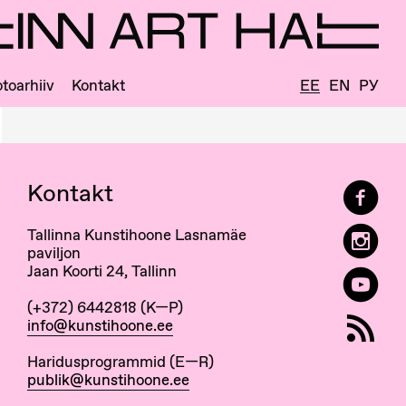
toarhiiv
Kontakt
EE
EN
РУ
Kontakt
Tallinna Kunstihoone Lasnamäe
paviljon
Jaan Koorti 24, Tallinn
(+372) 6442818 (K—P)
info@kunstihoone.ee
Haridusprogrammid (E—R)
publik@kunstihoone.ee