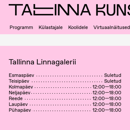
Skip
to
main
content
Programm
Külastajale
Koolidele
Virtuaalnäitused
Ligipääs
ja
majajuht
Tallinna Linnagalerii
Esmaspäev
Suletud
Teisipäev
Suletud
Kolmapäev
12:00—18:00
Neljapäev
12:00—18:00
Reede
12:00—18:00
Laupäev
12:00—18:00
Pühapäev
12:00—18:00