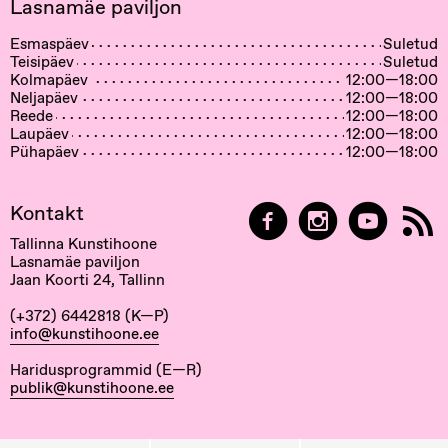
Lasnamäe paviljon
Esmaspäev
Suletud
Teisipäev
Suletud
Kolmapäev
12:00—18:00
Neljapäev
12:00—18:00
Reede
12:00—18:00
Laupäev
12:00—18:00
Pühapäev
12:00—18:00
Kontakt
Tallinna Kunstihoone
Lasnamäe paviljon
Jaan Koorti 24, Tallinn
(+372) 6442818 (K—P)
info@kunstihoone.ee
Haridusprogrammid (E—R)
publik@kunstihoone.ee