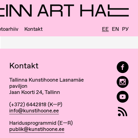
toarhiiv
Kontakt
EE
EN
РУ
Kontakt
Tallinna Kunstihoone Lasnamäe
paviljon
Jaan Koorti 24, Tallinn
(+372) 6442818 (K—P)
info@kunstihoone.ee
Haridusprogrammid (E—R)
publik@kunstihoone.ee