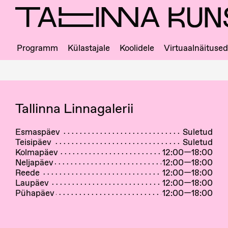
Skip
to
main
content
Programm
Külastajale
Koolidele
Virtuaalnäitused
Ligipääs
ja
majajuht
Tallinna Linnagalerii
Esmaspäev
Suletud
Teisipäev
Suletud
Kolmapäev
12:00—18:00
Neljapäev
12:00—18:00
Reede
12:00—18:00
Laupäev
12:00—18:00
Pühapäev
12:00—18:00