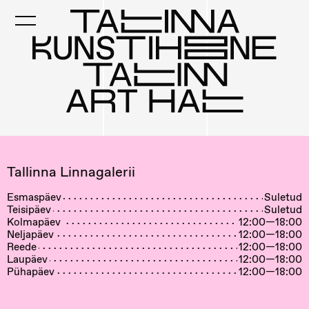
Skip
to
main
content
Tallinna Linnagalerii
Esmaspäev
Suletud
Teisipäev
Suletud
Kolmapäev
12:00—18:00
Neljapäev
12:00—18:00
Reede
12:00—18:00
Laupäev
12:00—18:00
Pühapäev
12:00—18:00