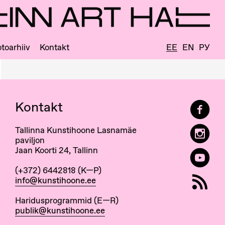
toarhiiv
Kontakt
EE
EN
РУ
Kontakt
Tallinna Kunstihoone Lasnamäe
paviljon
Jaan Koorti 24, Tallinn
(+372) 6442818 (K—P)
info@kunstihoone.ee
Haridusprogrammid (E—R)
publik@kunstihoone.ee