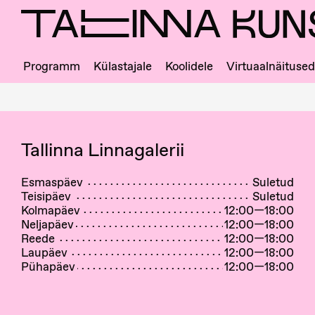
Skip
to
main
content
Programm
Külastajale
Koolidele
Virtuaalnäitused
Ligipääs
ja
majajuht
Tallinna Linnagalerii
Esmaspäev
Suletud
Teisipäev
Suletud
Kolmapäev
12:00—18:00
Neljapäev
12:00—18:00
Reede
12:00—18:00
Laupäev
12:00—18:00
Pühapäev
12:00—18:00