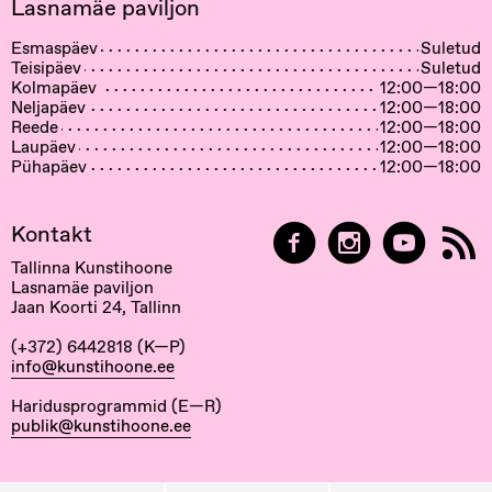
Lasnamäe paviljon
Esmaspäev
Suletud
Teisipäev
Suletud
Kolmapäev
12:00—18:00
Neljapäev
12:00—18:00
Reede
12:00—18:00
Laupäev
12:00—18:00
Pühapäev
12:00—18:00
Kontakt
Tallinna Kunstihoone
Lasnamäe paviljon
Jaan Koorti 24, Tallinn
(+372) 6442818 (K—P)
info@kunstihoone.ee
Haridusprogrammid (E—R)
publik@kunstihoone.ee