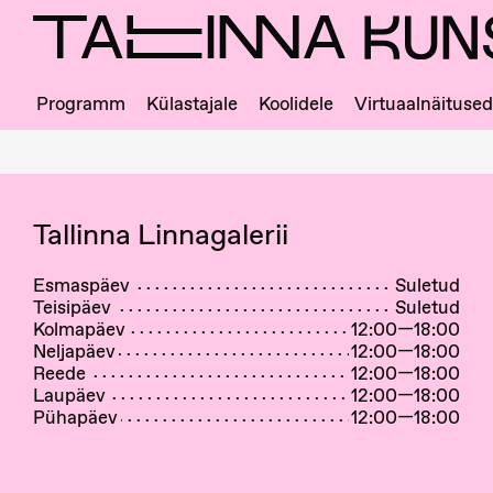
Skip
to
main
content
Programm
Külastajale
Koolidele
Virtuaalnäitused
Ligipääs
ja
majajuht
Tallinna Linnagalerii
Esmaspäev
Suletud
Teisipäev
Suletud
Kolmapäev
12:00—18:00
Neljapäev
12:00—18:00
Reede
12:00—18:00
Laupäev
12:00—18:00
Pühapäev
12:00—18:00