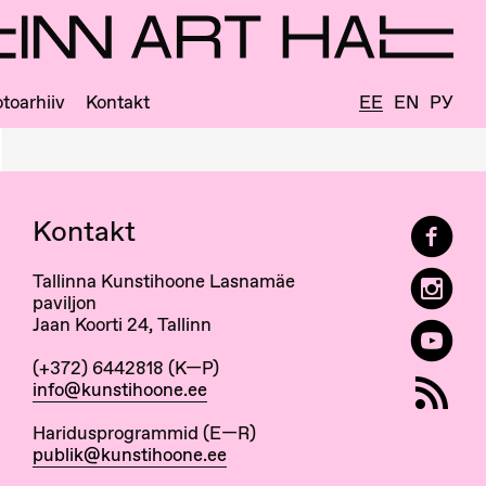
toarhiiv
Kontakt
EE
EN
РУ
Kontakt
Tallinna Kunstihoone Lasnamäe
paviljon
Jaan Koorti 24, Tallinn
(+372) 6442818 (K—P)
info@kunstihoone.ee
Haridusprogrammid (E—R)
publik@kunstihoone.ee