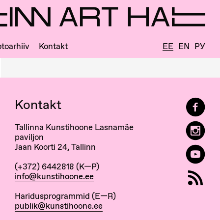
toarhiiv
Kontakt
EE
EN
РУ
Kontakt
Tallinna Kunstihoone Lasnamäe
paviljon
Jaan Koorti 24, Tallinn
(+372) 6442818 (K—P)
info@kunstihoone.ee
Haridusprogrammid (E—R)
publik@kunstihoone.ee