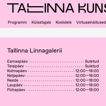
Skip
to
main
content
Programm
Külastajale
Koolidele
Virtuaalnäitused
Ligipääs
ja
majajuht
Tallinna Linnagalerii
Esmaspäev
Suletud
Teisipäev
Suletud
Kolmapäev
12:00—18:00
Neljapäev
12:00—18:00
Reede
12:00—18:00
Laupäev
12:00—18:00
Pühapäev
12:00—18:00