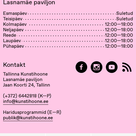
Lasnamäe paviljon
Esmaspäev
Suletud
Teisipäev
Suletud
Kolmapäev
12:00—18:00
Neljapäev
12:00—18:00
Reede
12:00—18:00
Laupäev
12:00—18:00
Pühapäev
12:00—18:00
Kontakt
Tallinna Kunstihoone
Lasnamäe paviljon
Jaan Koorti 24, Tallinn
(+372) 6442818 (K—P)
info@kunstihoone.ee
Haridusprogrammid (E—R)
publik@kunstihoone.ee