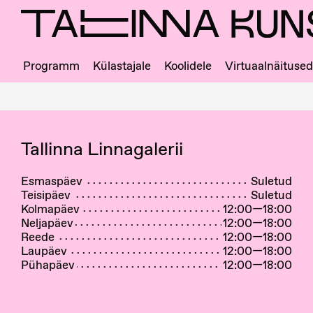
Skip
to
main
content
Programm
Külastajale
Koolidele
Virtuaalnäitused
Ligipääs
ja
majajuht
Tallinna Linnagalerii
Esmaspäev
Suletud
Teisipäev
Suletud
Kolmapäev
12:00—18:00
Neljapäev
12:00—18:00
Reede
12:00—18:00
Laupäev
12:00—18:00
Pühapäev
12:00—18:00