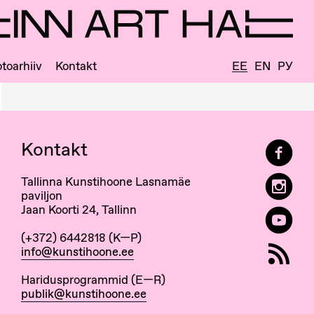
toarhiiv
Kontakt
EE
EN
РУ
Kontakt
Tallinna Kunstihoone Lasnamäe
paviljon
Jaan Koorti 24, Tallinn
(+372) 6442818 (K—P)
info@kunstihoone.ee
Haridusprogrammid (E—R)
publik@kunstihoone.ee