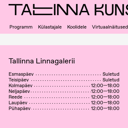
Skip
to
main
content
Programm
Külastajale
Koolidele
Virtuaalnäitused
Ligipääs
ja
majajuht
Tallinna Linnagalerii
Esmaspäev
Suletud
Teisipäev
Suletud
Kolmapäev
12:00—18:00
Neljapäev
12:00—18:00
Reede
12:00—18:00
Laupäev
12:00—18:00
Pühapäev
12:00—18:00