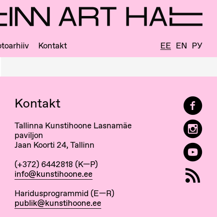
toarhiiv
Kontakt
EE
EN
РУ
Kontakt
Tallinna Kunstihoone Lasnamäe
paviljon
Jaan Koorti 24, Tallinn
(+372) 6442818 (K—P)
info@kunstihoone.ee
Haridusprogrammid (E—R)
publik@kunstihoone.ee