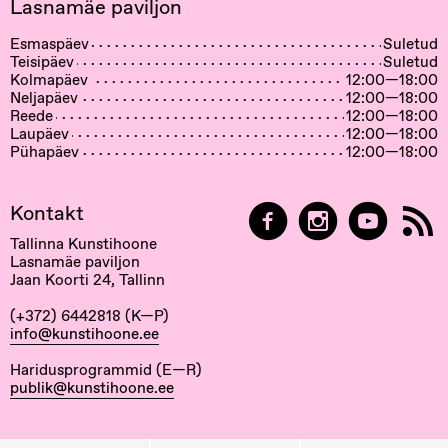
Lasnamäe paviljon
Esmaspäev
Suletud
Teisipäev
Suletud
Kolmapäev
12:00—18:00
Neljapäev
12:00—18:00
Reede
12:00—18:00
Laupäev
12:00—18:00
Pühapäev
12:00—18:00
Kontakt
Tallinna Kunstihoone
Lasnamäe paviljon
Jaan Koorti 24, Tallinn
(+372) 6442818 (K—P)
info@kunstihoone.ee
Haridusprogrammid (E—R)
publik@kunstihoone.ee