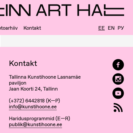
toarhiiv
Kontakt
EE
EN
РУ
Kontakt
Tallinna Kunstihoone Lasnamäe
paviljon
Jaan Koorti 24, Tallinn
(+372) 6442818 (K—P)
info@kunstihoone.ee
Haridusprogrammid (E—R)
publik@kunstihoone.ee