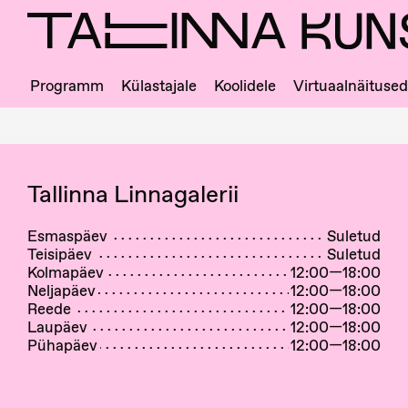
Skip
to
main
content
Programm
Külastajale
Koolidele
Virtuaalnäitused
Ligipääs
ja
majajuht
Tallinna Linnagalerii
Esmaspäev
Suletud
Teisipäev
Suletud
Kolmapäev
12:00—18:00
Neljapäev
12:00—18:00
Reede
12:00—18:00
Laupäev
12:00—18:00
Pühapäev
12:00—18:00