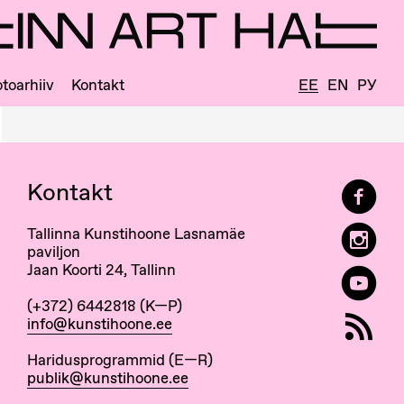
toarhiiv
Kontakt
EE
EN
РУ
Kontakt
Tallinna Kunstihoone Lasnamäe
paviljon
Jaan Koorti 24, Tallinn
(+372) 6442818 (K—P)
info@kunstihoone.ee
Haridusprogrammid (E—R)
publik@kunstihoone.ee