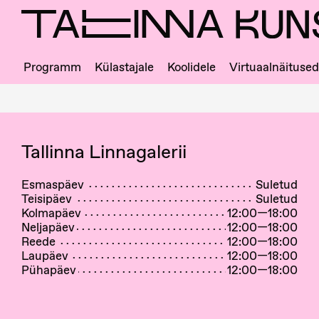
Skip
to
main
content
Programm
Külastajale
Koolidele
Virtuaalnäitused
Ligipääs
ja
majajuht
Tallinna Linnagalerii
Esmaspäev
Suletud
Teisipäev
Suletud
Kolmapäev
12:00—18:00
Neljapäev
12:00—18:00
Reede
12:00—18:00
Laupäev
12:00—18:00
Pühapäev
12:00—18:00